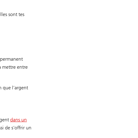
lles sont tes
e permanent
à mettre entre
n que l’argent
rgent
dans un
si de s’offrir un