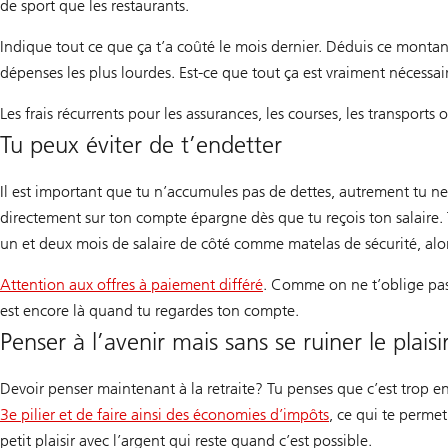
de sport que les restaurants.
Indique tout ce que ça t’a coûté le mois dernier. Déduis ce montant 
dépenses les plus lourdes. Est-ce que tout ça est vraiment nécessai
Les frais récurrents pour les assurances, les courses, les transports 
Tu peux éviter de t’endetter
Il est important que tu n’accumules pas de dettes, autrement tu ne
directement sur ton compte épargne dès que tu reçois ton salaire. T
un et deux mois de salaire de côté comme matelas de sécurité, alo
Attention aux offres à paiement différé
. Comme on ne t’oblige pas 
Article
est encore là quand tu regardes ton compte.
cinq
Penser à l’avenir mais sans se ruiner le plais
conseils
pcur
Devoir penser maintenant à la retraite? Tu penses que c’est trop e
ne
3e pilier et de faire ainsi des économies d’impôts
, ce qui te permet 
pas
Information
petit plaisir avec l’argent qui reste quand c’est possible.