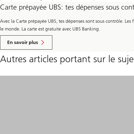
tomber
sur
Carte prépayée UBS: tes dépenses sous cont
dans
compte
le
de
Avec la Carte prépayée UBS, tes dépenses sont sous contrôle. Les fr
piège
prévoyance
le monde. La carte est gratuite avec UBS Banking.
de
Pilier
Information
carte
En savoir plus
l’endettement
3a
prépayée
UBS
Autres articles portant sur le 