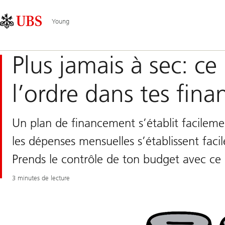
Skip
Content
Navigation
Links
Area
principale
Young
Plus jamais à sec: c
l’ordre dans tes fina
Un plan de financement s’établit facileme
les dépenses mensuelles s’établissent faci
Prends le contrôle de ton budget avec ce
3 minutes de lecture