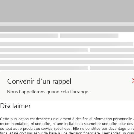
Convenir d’un rappel
Nous t’appellerons quand cela t’arrange.
Disclaimer
Cette publication est destinée uniquement à des fins d’information personnelle 
recommandation, ni une offre, ni une incitation à soumettre une offre pour des 
ou tout autre produit ou service spécifique. Elle ne constitue pas davantage un 
fiscal et ne doit pas servir de base à une décision financière. Demandez un con