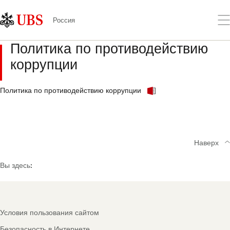
Skip
Content
Links
Area
От
Россия
ме
Политика по противодействию
коррупции
Политика по противодействию коррупции
Наверх
Вы здесь:
Footer
Условия пользования сайтом
Navigation
Безопасность в Интернете