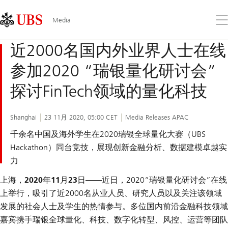
Skip
Content
Links
Area
打
Media
开
菜
近2000名国内外业界人士在线
单
参加2020 “瑞银量化研讨会”
探讨FinTech领域的量化科技
Shanghai
23 11月 2020, 05:00 CET
Media Releases APAC
千余名中国及海外学生在2020瑞银全球量化大赛（UBS
Hackathon）同台竞技，展现创新金融分析、数据建模卓越实
力
上海，2020年11月23日
——近日，2020“瑞银量化研讨会”在线
上举行，吸引了近2000名从业人员、研究人员以及关注该领域
发展的社会人士及学生的热情参与。多位国内前沿金融科技领域
嘉宾携手瑞银全球量化、科技、数字化转型、风控、运营等团队