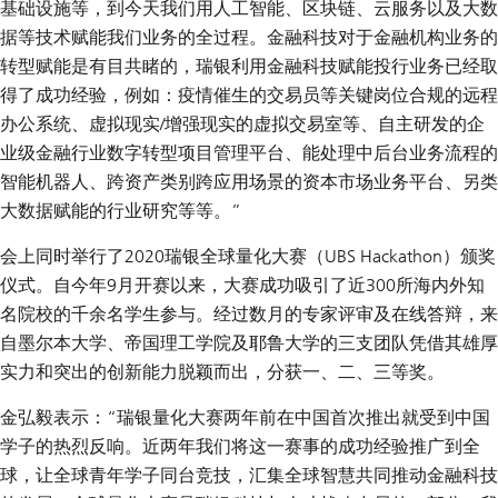
基础设施等，到今天我们用人工智能、区块链、云服务以及大数
据等技术赋能我们业务的全过程。金融科技对于金融机构业务的
转型赋能是有目共睹的，瑞银利用金融科技赋能投行业务已经取
得了成功经验，例如：疫情催生的交易员等关键岗位合规的远程
办公系统、虚拟现实/增强现实的虚拟交易室等、自主研发的企
业级金融行业数字转型项目管理平台、能处理中后台业务流程的
智能机器人、跨资产类别跨应用场景的资本市场业务平台、另类
大数据赋能的行业研究等等。”
会上同时举行了2020瑞银全球量化大赛（UBS Hackathon）颁奖
仪式。自今年9月开赛以来，大赛成功吸引了近300所海内外知
名院校的千余名学生参与。经过数月的专家评审及在线答辩，来
自墨尔本大学、帝国理工学院及耶鲁大学的三支团队凭借其雄厚
实力和突出的创新能力脱颖而出，分获一、二、三等奖。
金弘毅
表示：“瑞银量化大赛两年前在中国首次推出就受到中国
学子的热烈反响。近两年我们将这一赛事的成功经验推广到全
球，让全球青年学子同台竞技，汇集全球智慧共同推动金融科技