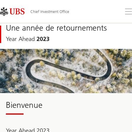
Skip
Content
Links
Area
Ouv
Chief Investment Office
le
me
Une année de retournements
Year Ahead
2023
Bienvenue
Year Ahead 2023