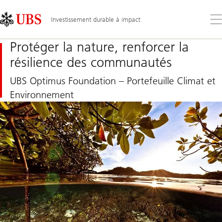
Skip
Content
Links
Area
Ouv
Investissement durable à impact
le
me
Protéger la nature, renforcer la
résilience des communautés
UBS Optimus Foundation – Portefeuille Climat et
Environnement