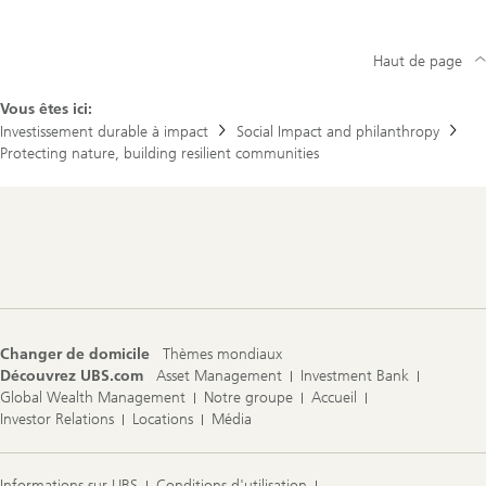
Haut de page
Vous êtes ici:
Investissement durable à impact
Social Impact and philanthropy
Protecting nature, building resilient communities
Footer
Navigation
Changer de domicile
Thèmes mondiaux
Découvrez UBS.com
Asset Management
Investment Bank
Global Wealth Management
Notre groupe
Accueil
Investor Relations
Locations
Média
Informations sur UBS
Conditions d'utilisation