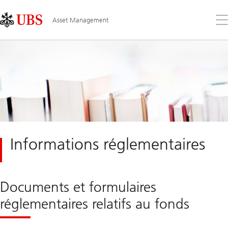
Skip
Content
Links
Area
Ouv
Asset Management
le
me
Informations réglementaires
Documents et formulaires
réglementaires relatifs au fonds