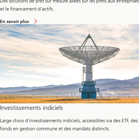
Des solutions de prêt sur mesure axées sur les prêts aux entreprises
e
n
et le financement d’actifs.
t
s
e
G
En savoir plus
n
r
v
o
i
u
r
p
o
n
C
r
é
d
i
t
p
r
i
v
é
Investissements indiciels
Large choix d'investissements indiciels, accessibles via des ETF, des
fonds en gestion commune et des mandats distincts.