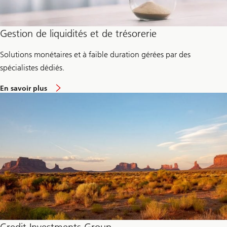
Gestion de liquidités et de trésorerie
Solutions monétaires et à faible duration gérées par des
spécialistes dédiés.
e
En savoir plus
n
v
i
r
o
n
G
e
s
t
i
o
n
d
e
s
l