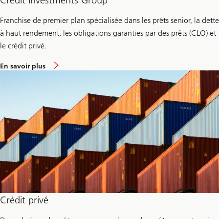
Credit Investments Group
i
q
Franchise de premier plan spécialisée dans les prêts senior, la dette
u
i
à haut rendement, les obligations garanties par des prêts (CLO) et
d
i
le crédit privé.
t
é
e
En savoir plus
s
n
e
v
t
i
d
r
e
o
l
n
a
C
t
r
r
e
é
d
s
i
o
t
r
I
e
n
r
v
i
e
e
s
Crédit privé
t
m