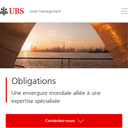
Skip
Content
Links
Area
Ouv
Asset Management
le
me
Obligations
Une envergure mondiale alliée à une
expertise spécialisée
Contactez-nous