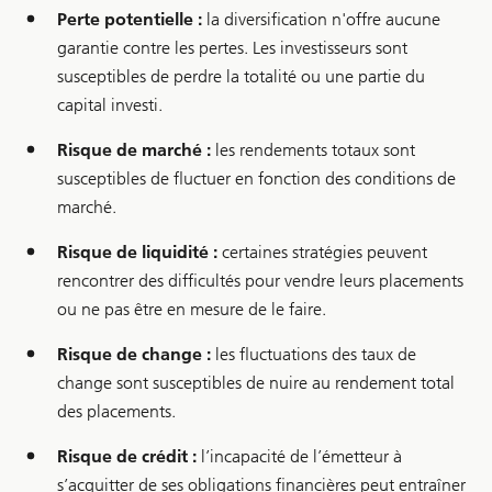
r
Perte potentielle :
la diversification n'offre aucune
o
n
garantie contre les pertes. Les investisseurs sont
c
u
susceptibles de perdre la totalité ou une partie du
r
capital investi.
r
e
n
Risque de marché :
les rendements totaux sont
c
susceptibles de fluctuer en fonction des conditions de
y
m
marché.
a
n
a
Risque de liquidité :
certaines stratégies peuvent
g
rencontrer des difficultés pour vendre leurs placements
e
m
ou ne pas être en mesure de le faire.
e
n
Risque de change :
les fluctuations des taux de
t
change sont susceptibles de nuire au rendement total
des placements.
Risque de crédit :
l’incapacité de l’émetteur à
s’acquitter de ses obligations financières peut entraîner