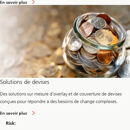
e
En savoir plus
n
v
i
r
o
n
P
a
s
s
i
v
e
Solutions de devises
Des solutions sur mesure d’overlay et de couverture de devises
conçues pour répondre à des besoins de change complexes.
e
En savoir plus
n
v
Risk:
i