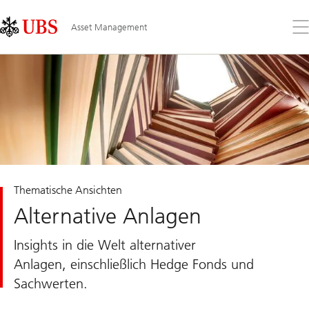
Skip
Content
Links
Area
Öff
Asset Management
Sie
da
Me
Thematische Ansichten
Alternative Anlagen
Insights in die Welt alternativer
Anlagen, einschließlich Hedge Fonds und
Sachwerten.