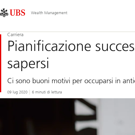
Skip
Content
Navigazione
Links
Area
principale
Wealth Management
Carriera
Pianificazione succe
sapersi
Ci sono buoni motivi per occuparsi in anti
09 lug 2020
6 minuti di lettura