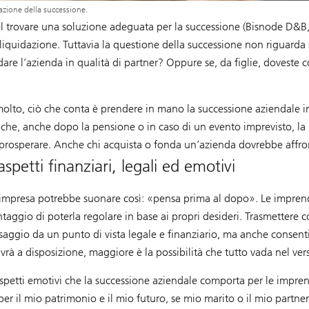
azione della successione.
el trovare una soluzione adeguata per la successione (Bisnode D&
 liquidazione. Tuttavia la questione della successione non riguarda so
re l’azienda in qualità di partner? Oppure se, da figlie, doveste c
olto, ciò che conta è prendere in mano la successione aziendale in a
e che, anche dopo la pensione o in caso di un evento imprevisto, l
 prosperare. Anche chi acquista o fonda un’azienda dovrebbe affro
petti finanziari, legali ed emotivi
ll’impresa potrebbe suonare così: «pensa prima al dopo». Le impren
taggio di poterla regolare in base ai propri desideri. Trasmettere 
saggio da un punto di vista legale e finanziario, ma anche consentir
vrà a disposizione, maggiore è la possibilità che tutto vada nel ver
etti emotivi che la successione aziendale comporta per le imprendit
r il mio patrimonio e il mio futuro, se mio marito o il mio partn