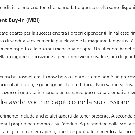
prenditrici e imprenditori che hanno fatto questa scelta sono disponi
nt Buy-in (MBI)
to adatto per la successione tra i propri dipendenti. In tal caso rim
zzo di vendita sensibilmente più elevato e la maggiore tempestività 
meno rispetto alle opzioni menzionate sopra. Un ulteriore beneficio
ella maggiore disposizione a percorrere vie innovative, più di qu
 rischi: trasmettere il know-how a figure esterne non è un proces
 suoi collaboratori, e guadagnarsi la loro fiducia. Non vanno sottov
l lavoro di una vita in mano a un estraneo può risultare emotivame
lia avete voce in capitolo nella successione
sferimento include anche altri aspetti da tener presente. A seconda d
e sul proprio patrimonio e sull'eredità. A prescindere dalla scelta
a famiglia in maniera aperta, onesta e puntuale in merito alla succes