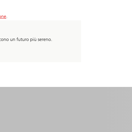
ione
.
scono un futuro più sereno.