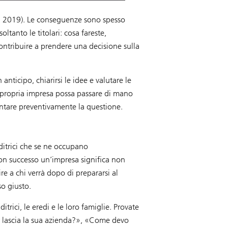
B, 2019). Le conseguenze sono spesso
ltanto le titolari: cosa fareste,
ontribuire a prendere una decisione sulla
nticipo, chiarirsi le idee e valutare le
a propria impresa possa passare di mano
ntare preventivamente la questione.
ditrici che se ne occupano
con successo un’impresa significa non
e a chi verrà dopo di prepararsi al
so giusto.
rici, le eredi e le loro famiglie. Provate
er lascia la sua azienda?», «Come devo