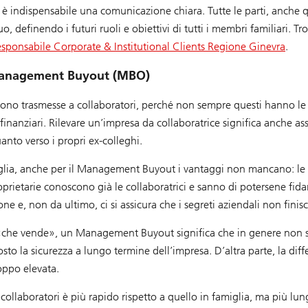
gli, è indispensabile una comunicazione chiara. Tutte le parti, anche
definendo i futuri ruoli e obiettivi di tutti i membri familiari. Tro
Responsabile Corporate & Institutional Clients Regione Ginevra
.
 Management Buyout (MBO)
ono trasmesse a collaboratori, perché non sempre questi hanno le 
 finanziari. Rilevare un’impresa da collaboratrice significa anche 
quanto verso i propri ex-colleghi.
glia, anche per il Management Buyout i vantaggi non mancano: le 
roprietarie conoscono già le collaboratrici e sanno di potersene fida
ne e, non da ultimo, ci si assicura che i segreti aziendali non finis
 «che vende», un Management Buyout significa che in genere non si o
sto la sicurezza a lungo termine dell’impresa. D’altra parte, la diffe
oppo elevata.
collaboratori è più rapido rispetto a quello in famiglia, ma più lun