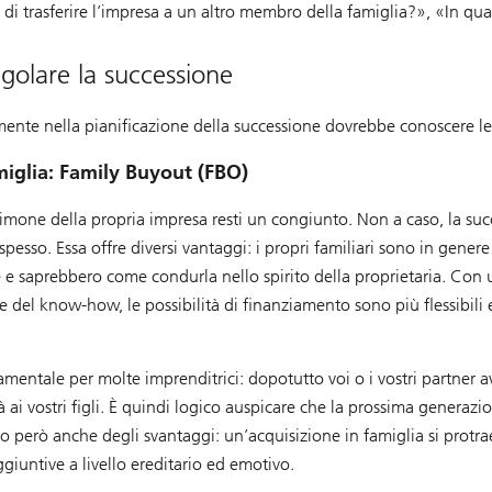
 trasferire l’impresa a un altro membro della famiglia?», «In qualit
egolare la successione
mente nella pianificazione della successione dovrebbe conoscere le 
amiglia: Family Buyout (FBO)
timone della propria impresa resti un congiunto. Non a caso, la suc
spesso. Essa offre diversi vantaggi: i propri familiari sono in gener
e e saprebbero come condurla nello spirito della proprietaria. Con 
ne del know-how, le possibilità di finanziamento sono più flessibili e
amentale per molte imprenditrici: dopotutto voi o i vostri partner 
 ai vostri figli. È quindi logico auspicare che la prossima generazion
o però anche degli svantaggi: un’acquisizione in famiglia si protra
giuntive a livello ereditario ed emotivo.