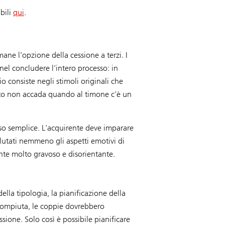
bili
qui
.
ane l’opzione della cessione a terzi. I
nel concludere l’intero processo: in
 consiste negli stimoli originali che
anto non accada quando al timone c’è un
so semplice. L’acquirente deve imparare
alutati nemmeno gli aspetti emotivi di
nte molto gravoso e disorientante.
ella tipologia, la pianificazione della
 compiuta, le coppie dovrebbero
sione. Solo così è possibile pianificare