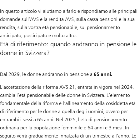
In questo articolo vi aiutiamo a farlo e rispondiamo alle principali
domande sull’AVS e la rendita AVS, sulla cassa pensioni e la sua
rendita, sulla vostra età pensionabile, sul pensionamento
anticipato, posticipato e molto altro.
Età di riferimento: quando andranno in pensione le
donne in Svizzera?
Cliccate
qui
Dal 2029, le donne andranno in pensione a
65 anni.
per
L’accettazione della riforma AVS 21, entrata in vigore nel 2024,
leggere
cambia l’età pensionabile delle donne in Svizzera. L’elemento
l’articolo
fondamentale della riforma è l’allineamento della cosiddetta età
«Accettata
di riferimento per le donne a quella degli uomini, ovvero per
l’AVS
entrambi i sessi a 65 anni. Nel 2025, l’età di pensionamento
21
ordinaria per la popolazione femminile è 64 anni e 3 mesi. In
–
seguito verrà gradualmente innalzata di un trimestre all’anno. Le
resta