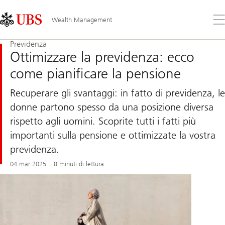
Skip
Content
Links
Area
Apr
Wealth Management
il
me
Previdenza
Ottimizzare la previdenza: ecco
come pianificare la pensione
Recuperare gli svantaggi: in fatto di previdenza, le
donne partono spesso da una posizione diversa
rispetto agli uomini. Scoprite tutti i fatti più
importanti sulla pensione e ottimizzate la vostra
previdenza.
04 mar 2025
8 minuti di lettura