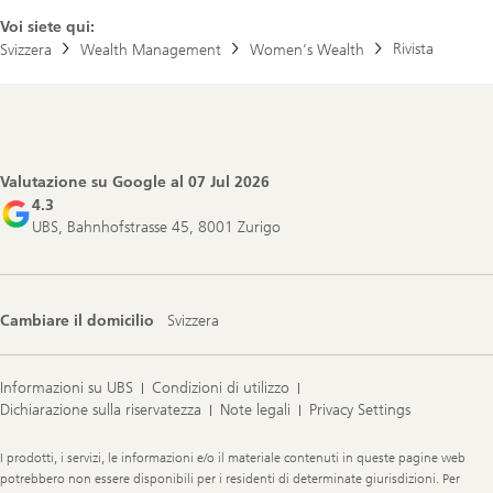
Voi siete qui:
Rivista
Svizzera
Wealth Management
Women’s Wealth
Footer
Navigation
Valutazione su Google al
07 Jul 2026
4.3
UBS, Bahnhofstrasse 45, 8001 Zurigo
Cambiare il domicilio
Svizzera
Informazioni su UBS
Condizioni di utilizzo
Dichiarazione sulla riservatezza
Note legali
Privacy Settings
Legal
I prodotti, i servizi, le informazioni e/o il materiale contenuti in queste pagine web
Information
potrebbero non essere disponibili per i residenti di determinate giurisdizioni. Per