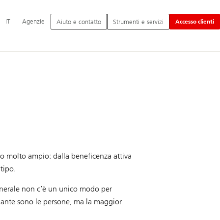
Navigazione
IT
Agenzie
Aiuto e contatto
Strumenti e servizi
Accesso clienti
principale
tto molto ampio: dalla beneficenza attiva
 tipo.
 generale non c’è un unico modo per
quante sono le persone, ma la maggior