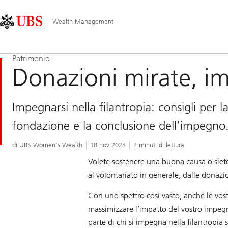
Skip
Content
Navigazione
Links
Area
principale
Wealth Management
Patrimonio
Donazioni mirate, im
Impegnarsi nella filantropia: consigli per l
fondazione e la conclusione dell’impegno
di UBS Women’s Wealth
18 nov 2024
2 minuti di lettura
Volete sostenere una buona causa o siete 
al volontariato in generale, dalle donazio
Con uno spettro così vasto, anche le vost
massimizzare l’impatto del vostro impegn
parte di chi si impegna nella filantropia