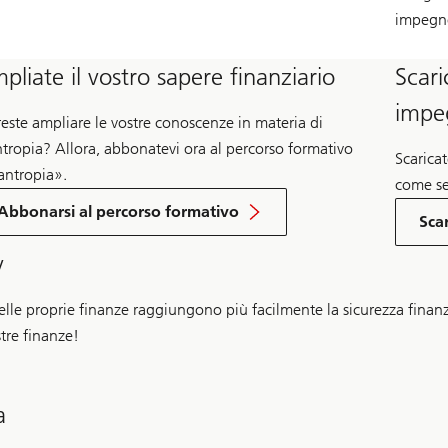
impegn
pliate il vostro sapere finanziario
Scari
impe
reste ampliare le vostre conoscenze in materia di
ntropia? Allora, abbonatevi ora al percorso formativo
Scaricat
lantropia».
come sel
Abbonarsi al percorso formativo
Scar
y
le proprie finanze raggiungono più facilmente la sicurezza finanz
stre finanze!
a