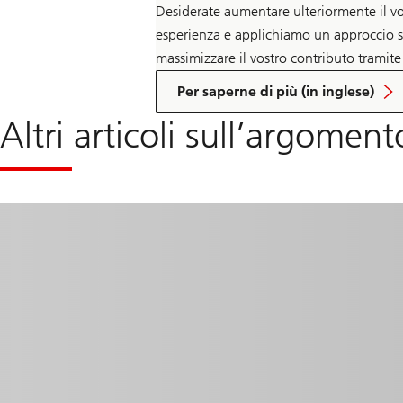
Desiderate aumentare ulteriormente il v
esperienza e applichiamo un approccio str
massimizzare il vostro contributo tramite
sull'impatto
sociale
Per saperne di più (in inglese)
e
la
Altri articoli sull’argome
filantropia