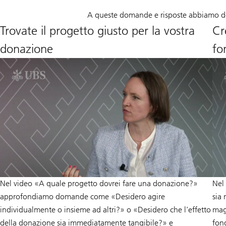
A queste domande e risposte abbiamo de
Trovate il progetto giusto per la vostra
Cr
donazione
fo
Nel video «A quale progetto dovrei fare una donazione?»
Nel
approfondiamo domande come «Desidero agire
sia
individualmente o insieme ad altri?» o «Desidero che l’effetto
mag
della donazione sia immediatamente tangibile?» e
fon