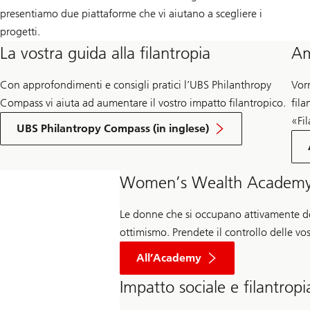
presentiamo due piattaforme che vi aiutano a scegliere i
progetti.
La vostra guida alla filantropia
Am
Con approfondimenti e consigli pratici l’UBS Philanthropy
Vor
Compass vi aiuta ad aumentare il vostro impatto filantropico.
fila
«Fi
UBS Philantropy Compass (in inglese)
Women’s Wealth Academ
Le donne che si occupano attivamente del
ottimismo. Prendete il controllo delle vo
Women's
Wealth
All’Academy
Impatto sociale e filantropi