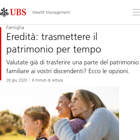
Skip
Content
Links
Area
Apr
Wealth Management
il
me
Famiglia
Eredità: trasmettere il
patrimonio per tempo
Valutate già di trasferire una parte del patrimonio
familiare ai vostri discendenti? Ecco le opzioni.
26 giu 2020
6 minuti di lettura