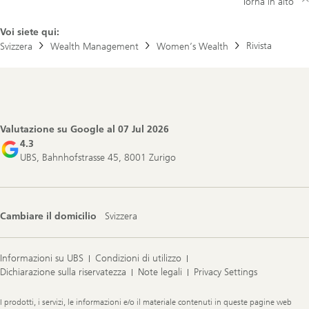
Torna in alto
Voi siete qui:
Rivista
Svizzera
Wealth Management
Women’s Wealth
Footer
Navigation
Valutazione su Google al
07 Jul 2026
4.3
UBS, Bahnhofstrasse 45, 8001 Zurigo
Cambiare il domicilio
Svizzera
Informazioni su UBS
Condizioni di utilizzo
Dichiarazione sulla riservatezza
Note legali
Privacy Settings
Legal
I prodotti, i servizi, le informazioni e/o il materiale contenuti in queste pagine web