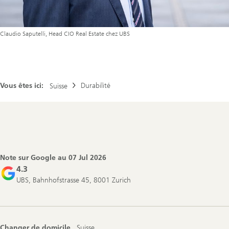
Claudio Saputelli, Head CIO Real Estate chez UBS
Vous êtes ici:
Durabilité
Suisse
Footer
Navigation
Note sur Google au
07 Jul 2026
4.3
UBS, Bahnhofstrasse 45, 8001 Zurich
Changer de domicile
Suisse