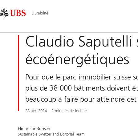
Skip
Content
Navigation
Links
Area
principale
Durabilité
Claudio Saputelli 
écoénergétiques
Pour que le parc immobilier suisse s
plus de 38 000 bâtiments doivent êt
beaucoup à faire pour atteindre cet 
28 avr. 2024
2 minutes de lecture
Elmar zur Bonsen
Sustainable Switzerland Editorial Team