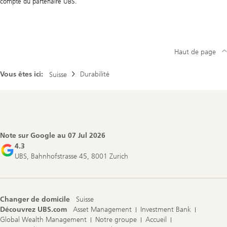
compte du partenaire UBS.
nouveau
thème
d'investissement
Haut de page
Vous êtes ici:
Durabilité
Suisse
Footer
Navigation
Note sur Google au
07 Jul 2026
4.3
UBS, Bahnhofstrasse 45, 8001 Zurich
Changer de domicile
Suisse
Découvrez UBS.com
Asset Management
Investment Bank
Global Wealth Management
Notre groupe
Accueil