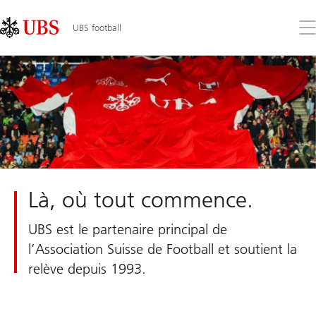
Skip
Content
Links
Area
Ouv
UBS football
le
me
Là, où tout commence.
UBS est le partenaire principal de
l’Association Suisse de Football et soutient la
relève depuis 1993.