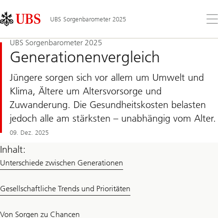
Skip
Content
Links
Area
Öff
UBS Sorgenbarometer 2025
Sie
da
UBS Sorgenbarometer 2025
Me
Generationenvergleich
Jüngere sorgen sich vor allem um Umwelt und
Klima, Ältere um Altersvorsorge und
Zuwanderung. Die Gesundheitskosten belasten
jedoch alle am stärksten – unabhängig vom Alter.
09. Dez. 2025
Inhalt:
Unterschiede zwischen Generationen
Gesellschaftliche Trends und Prioritäten
Von Sorgen zu Chancen