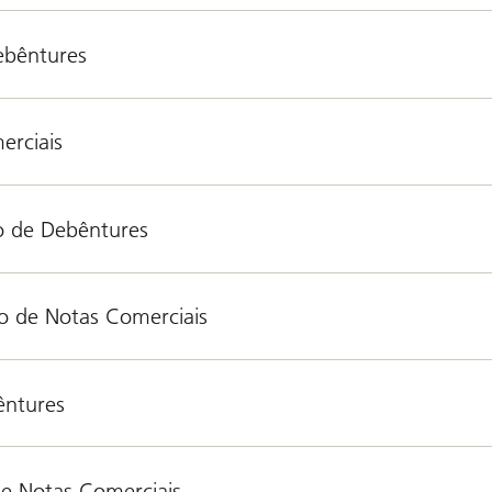
ebêntures
erciais
o de Debêntures
ão de Notas Comerciais
êntures
de Notas Comerciais