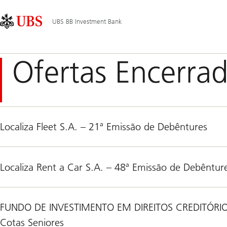
Skip
Content
Navegação
Links
Area
Principal
UBS BB Investment Bank
Ofertas Encerra
Localiza Fleet S.A. – 21ª Emissão de Debêntures
Localiza Rent a Car S.A. – 48ª Emissão de Debêntur
FUNDO DE INVESTIMENTO EM DIREITOS CREDITÓRIOS
Cotas Seniores