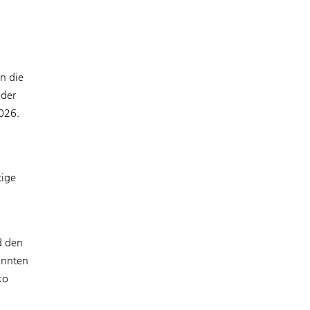
n die
 der
026.
tige
d den
annten
ko