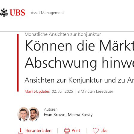
Skip
Content
Hauptnavigation
Links
Area
Asset Management
Monatliche Ansichten zur Konjunktur
Können die Märkt
Abschwung hinw
Ansichten zur Konjunktur und zu An
Markt-Updates
02. Juli 2025
8 Minuten Lesedauer
Autoren
Evan Brown
Meena Bassily
Herunterladen
Print
Like