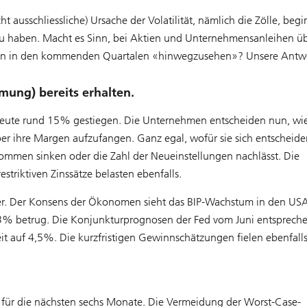
 ausschliessliche) Ursache der Volatilität, nämlich die Zölle, beg
 zu haben. Macht es Sinn, bei Aktien und Unternehmensanleihen ü
aten in den kommenden Quartalen «hinwegzusehen»? Unsere Antw
mung) bereits erhalten.
 heute rund 15% gestiegen. Die Unternehmen entscheiden nun, wie
ber ihre Margen aufzufangen. Ganz egal, wofür sie sich entscheide
ommen sinken oder die Zahl der Neueinstellungen nachlässt. Die
triktiven Zinssätze belasten ebenfalls.
ider. Der Konsens der Ökonomen sieht das BIP-Wachstum in den US
,3% betrug. Die Konjunkturprognosen der Fed vom Juni entsprech
eit auf 4,5%. Die kurzfristigen Gewinnschätzungen fielen ebenfall
 für die nächsten sechs Monate. Die Vermeidung der Worst-Case-