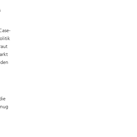
s
.
Case-
litik
raut
arkt
nden
die
enug