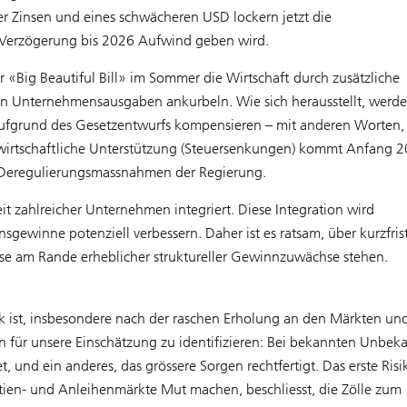
er Zinsen und eines schwächeren USD lockern jetzt die
 Verzögerung bis 2026 Aufwind geben wird.
 «Big Beautiful Bill» im Sommer die Wirtschaft durch zusätzliche
 Unternehmensausgaben ankurbeln. Wie sich herausstellt, werde
 aufgrund des Gesetzentwurfs kompensieren – mit anderen Worten,
e wirtschaftliche Unterstützung (Steuersenkungen) kommt Anfang 2
Deregulierungsmassnahmen der Regierung.
eit zahlreicher Unternehmen integriert. Diese Integration wird
sgewinne potenziell verbessern. Daher ist es ratsam, über kurzfris
e am Rande erheblicher struktureller Gewinnzuwächse stehen.
ick ist, insbesondere nach der raschen Erholung an den Märkten un
en für unsere Einschätzung zu identifizieren: Bei bekannten Unbek
t, und ein anderes, das grössere Sorgen rechtfertigt. Das erste Risi
ktien- und Anleihenmärkte Mut machen, beschliesst, die Zölle zum