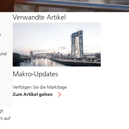
Verwandte Artikel
n
 und
Makro-Updates
Verfolgen Sie die Marktlage
über
Zum Artikel gehen
Makro-
Aktualisierungen
gt
ni auf