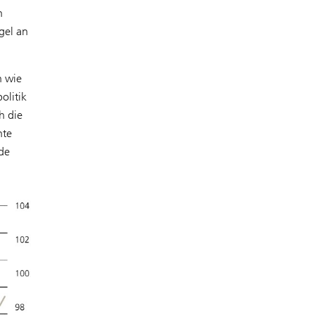
n
gel an
n wie
olitik
h die
nte
nde