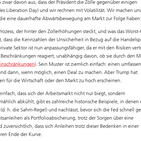
n zwar davon aus, dass der Präsident die Zölle gegenüber einigen
 Liberation Day) und wir rechnen mit Volatilität. Wir machen un
, die eine dauerhafte Abwärtsbewegung am Markt zur Folge haben
Prozess, der hinter den Zollerhöhungen steckt, und was das Worst-
t, dass die Kennzahlen der Unsicherheit in Bezug auf die Handelspo
rivate Sektor ist nun anpassungsfähiger, da er mit den Risiken vert
en Beschränkungen reagiert, unabhängig davon, ob sie durch den M
Einschränkungen
). Sein Muster ist ziemlich einfach: einen umfasse
 und dann, wenn möglich, einen Deal zu machen. Aber Trump hat
ten für die Wirtschaft oder den Markt zu hoch erscheinen.
einfach, dass sich der Arbeitsmarkt nicht nur biegt, sondern
hlich abkühlt, gibt es zahlreiche historische Beispiele, in denen 
(d. h. die Sahm-Regel) und nachlässt, bevor sich die Fed schnell g
tsanleihen als Portfolioabsicherung, trotz der Sorgen über eine
 zuversichtlich, dass sich Anleihen trotz dieser Bedenken in einer
ren Ende der Kurve.