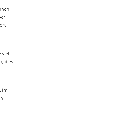
innen
ber
ort
 viel
n, dies
A im
en
s