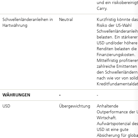
und ein risikobereinig
Carry.
Schwellenländeranleihen in
Neutral
Kurzfristig könnte das
Hartwährung
Risiko der US-Wahl
Schwellenländeranlei
belasten. Ein stärkerer
USD und/oder höhere
Renditen belasten die
Finanzierungskosten.
Mittelfristig profitiere
zahlreiche Emittenten
den Schwellenländern
nach wie vor von soli
Kreditfundamentalda
WÄHRUNGEN
-
-
USD
Übergewichtung
Anhaltende
Outperformance der 
Wirtschaft.
Aufwärtspotenzial des
USD ist eine gute
Absicherung für globa