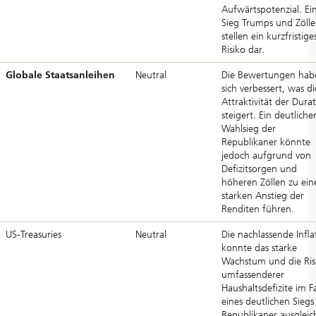
Aufwärtspotenzial. Ei
Sieg Trumps und Zölle
stellen ein kurzfristige
Risiko dar.
Globale Staatsanleihen
Neutral
Die Bewertungen hab
sich verbessert, was di
Attraktivität der Dura
steigert. Ein deutliche
Wahlsieg der
Republikaner könnte
jedoch aufgrund von
Defizitsorgen und
höheren Zöllen zu ei
starken Anstieg der
Renditen führen.
US-Treasuries
Neutral
Die nachlassende Infla
konnte das starke
Wachstum und die Ris
umfassenderer
Haushaltsdefizite im Fa
eines deutlichen Siegs
Republikaner ausgleic