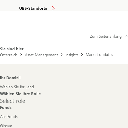
UBS-Standorte
Zum Seitenanfang
Sie sind hier:
Market updates
Österreich
Asset Management
Insights
Footer
Ihr Domizil
Navigation
Wählen Sie Ihr Land
Wählen Sie Ihre Rolle
Select
Select role
role
Funds
Alle Fonds
Glossar