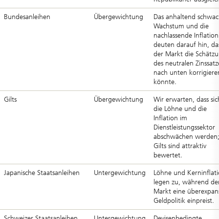
Bundesanleihen
Übergewichtung
Das anhaltend schwa
Wachstum und die
nachlassende Inflation
deuten darauf hin, da
der Markt die Schätz
des neutralen Zinssatz
nach unten korrigiere
könnte.
Gilts
Übergewichtung
Wir erwarten, dass sic
die Löhne und die
Inflation im
Dienstleistungssektor
abschwächen werden
Gilts sind attraktiv
bewertet.
Japanische Staatsanleihen
Untergewichtung
Löhne und Kerninflat
legen zu, während de
Markt eine überexpan
Geldpolitik einpreist.
Schweizer Staatsanleihen
Untergewichtung
Devisenbedingte