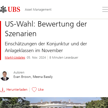
Skip
Content
Links
Area
Öff
Asset Management
Sie
da
US-Wahl: Bewertung der
Me
Szenarien
Einschätzungen der Konjunktur und der
Anlageklassen im November
Markt-Updates
05. Nov. 2024
8 Minuten Lesedauer
Autoren
Evan Brown
Meena Bassily
Herunterladen
Like