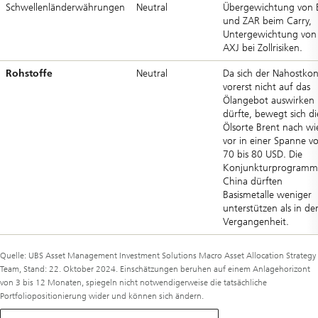
Schwellenländerwährungen
Neutral
Übergewichtung von 
und ZAR beim Carry,
Untergewichtung von
AXJ bei Zollrisiken.
Rohstoffe
Neutral
Da sich der Nahostkonf
vorerst nicht auf das
Ölangebot auswirken
dürfte, bewegt sich di
Ölsorte Brent nach wi
vor in einer Spanne v
70 bis 80 USD. Die
Konjunkturprogramm
China dürften
Basismetalle weniger
unterstützen als in de
Vergangenheit.
Quelle: UBS Asset Management Investment Solutions Macro Asset Allocation Strategy
Team, Stand: 22. Oktober 2024. Einschätzungen beruhen auf einem Anlagehorizont
von 3 bis 12 Monaten, spiegeln nicht notwendigerweise die tatsächliche
Portfoliopositionierung wider und können sich ändern.
über