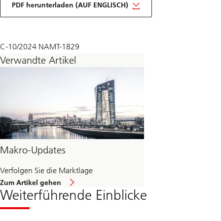
macro
PDF herunterladen (AUF ENGLISCH)
monthly
November
2024
C-10/2024 NAMT-1829
Verwandte Artikel
Makro-Updates
Verfolgen Sie die Marktlage
über
Zum Artikel gehen
Makro-
Weiterführende Einblicke
Aktualisierungen