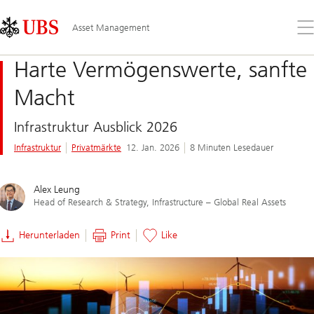
Skip
Content
Links
Area
Öff
Asset Management
Sie
da
Harte Vermögenswerte, sanfte
Me
Macht
Infrastruktur Ausblick 2026
Infrastruktur
Privatmärkte
12. Jan. 2026
8 Minuten Lesedauer
Alex Leung
Head of Research & Strategy, Infrastructure – Global Real Assets
Herunterladen
Print
Like