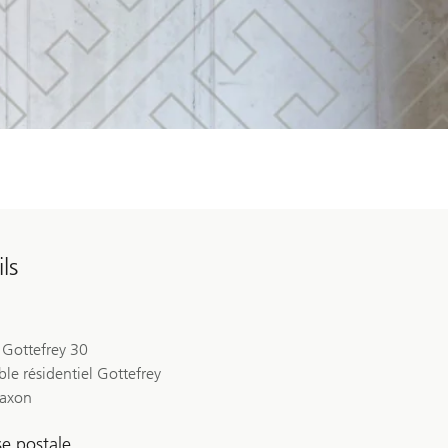
ls
 Gottefrey 30
le résidentiel Gottefrey
axon
e postale