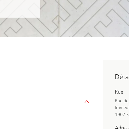
Détai
Rue
Rue de
Immeub
1907 S
Adress