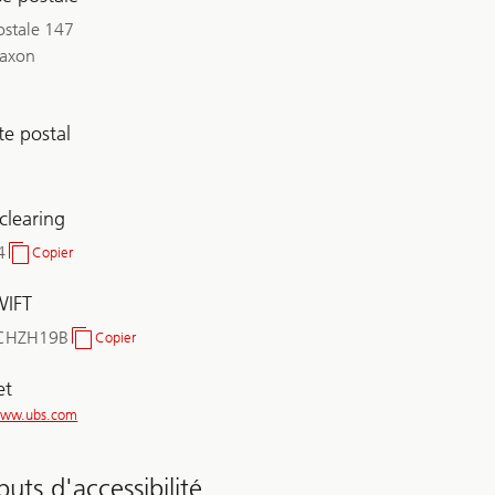
ostale 147
axon
e postal
clearing
4
Copier
N°
de
WIFT
clearing
CHZH19B
Copier
BIC/SWIFT
et
/www.ubs.com
buts d'accessibilité