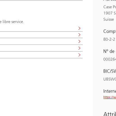
Case P
1907 S
Suisse
libre service.
Compt
80-2-2
N° de 
00026
BIC/S
UBSW
Intern
https:/
Attri