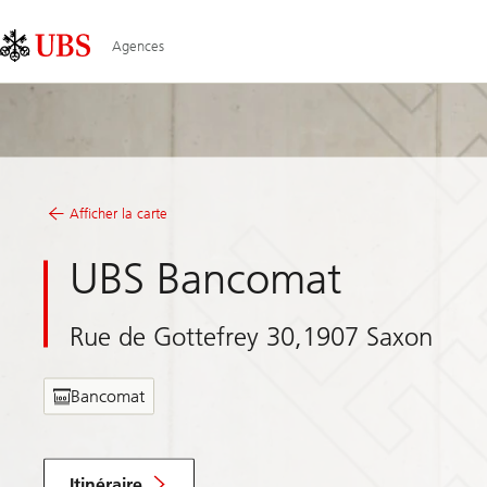
Skip
Content
Links
Area
Agences
Afficher la carte
UBS Bancomat
Rue de Gottefrey 30,1907 Saxon
Bancomat
Itinéraire