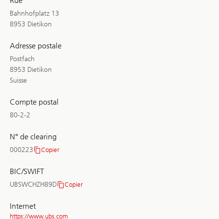
Rue
Bahnhofplatz 13
8953 Dietikon
Adresse postale
Postfach
8953 Dietikon
Suisse
Compte postal
80-2-2
N° de clearing
000223
Copier
N°
de
BIC/SWIFT
clearing
UBSWCHZH89D
Copier
BIC/SWIFT
Internet
https://www.ubs.com