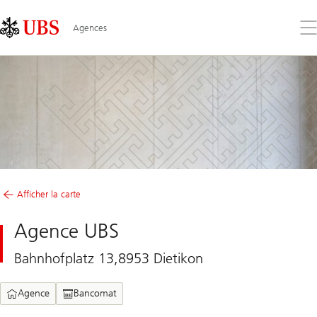
Skip
Content
Links
Area
Ouv
Agences
le
me
Afficher la carte
Agence UBS
Bahnhofplatz 13,8953 Dietikon
Agence
Bancomat