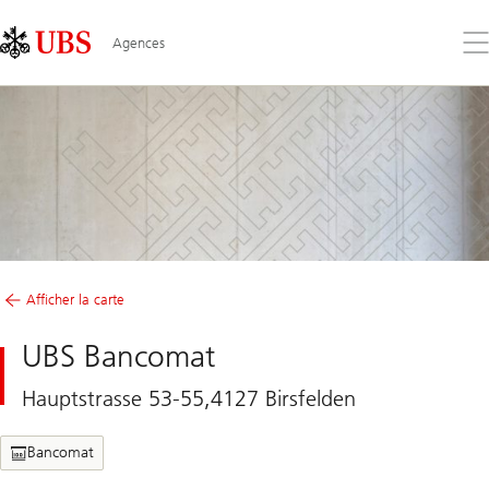
Skip
Content
Links
Area
Ouv
Agences
le
me
Afficher la carte
UBS Bancomat
Hauptstrasse 53-55,4127 Birsfelden
Bancomat