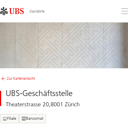
Skip
Content
Links
Area
Öff
Standorte
Sie
da
Me
Zur Kartenansicht
UBS-Geschäftsstelle
Theaterstrasse 20,8001 Zürich
Filiale
Bancomat