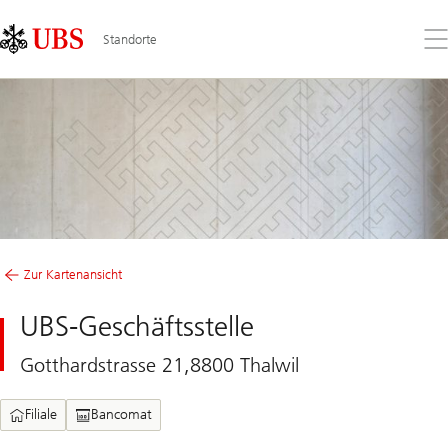
Skip
Content
Links
Area
Öff
Standorte
Sie
da
Me
Zur Kartenansicht
UBS-Geschäftsstelle
Gotthardstrasse 21,8800 Thalwil
Filiale
Bancomat