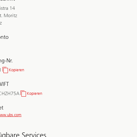
istra 14
t. Moritz
z
onto
ng-Nr.
1
Kopieren
Clearing-
Nr.
WIFT
CHZH75A
Kopieren
BIC/SWIFT
et
/www.ubs.com
ügbare Services