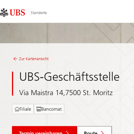
Skip
Content
Links
Area
Standorte
Zur Kartenansicht
UBS-Geschäftsstelle
Via Maistra 14,7500 St. Moritz
Filiale
Bancomat
Termin vereinbaren
Route