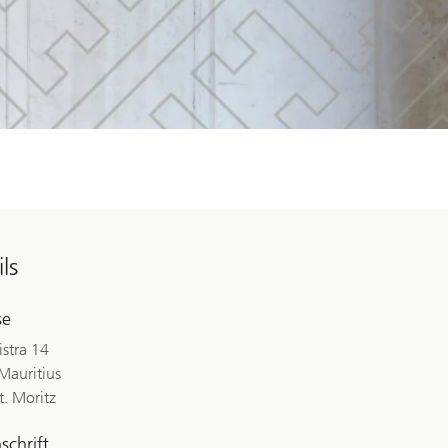
ls
se
istra 14
Mauritius
t. Moritz
schrift