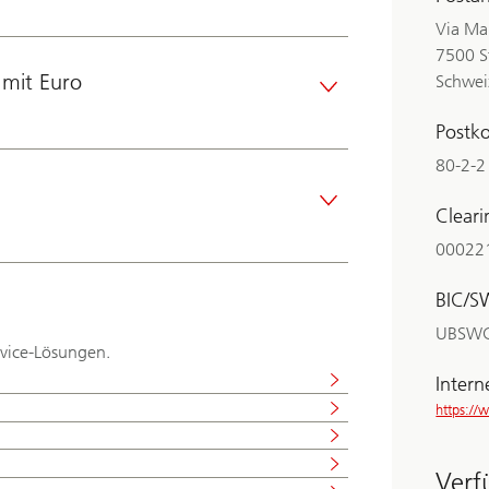
Via Ma
7500 S
mit Euro
Schwei
Postk
80-2-2
Cleari
00022
BIC/S
UBSW
rvice-Lösungen.
Intern
https:/
Verf