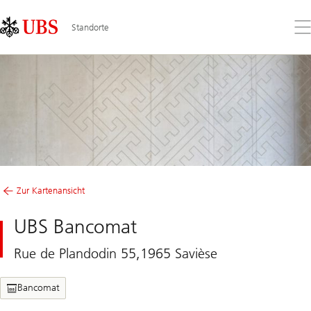
Skip
Content
Links
Area
Öff
Standorte
Sie
da
Me
Zur Kartenansicht
UBS Bancomat
Rue de Plandodin 55,1965 Savièse
Bancomat