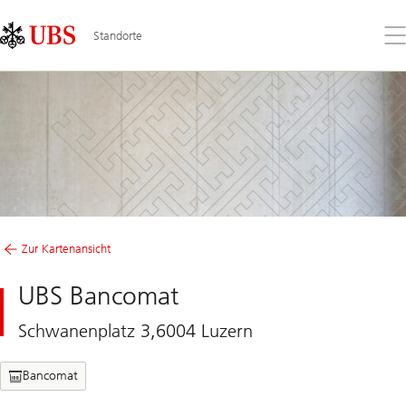
Skip
Content
Links
Area
Öff
Standorte
Sie
da
Me
Zur Kartenansicht
UBS Bancomat
Schwanenplatz 3,6004 Luzern
Bancomat