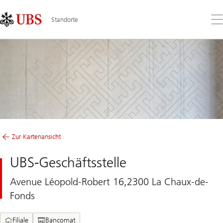
Skip
Content
Links
Area
Öff
Standorte
Sie
da
Me
Zur Kartenansicht
UBS-Geschäftsstelle
Avenue Léopold-Robert 16,2300 La Chaux-de-
Fonds
Filiale
Bancomat