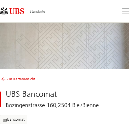
Skip
Content
Links
Area
Öff
Standorte
Sie
da
Me
Zur Kartenansicht
UBS Bancomat
Bözingenstrasse 160,2504 Biel/Bienne
Bancomat