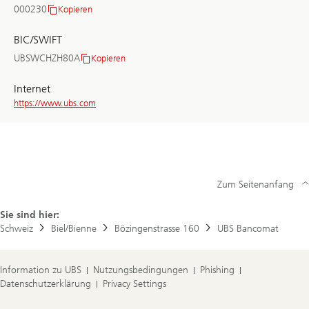
000230
Kopieren
Clearing-
Nr.
BIC/SWIFT
UBSWCHZH80A
Kopieren
BIC/SWIFT
Internet
https://www.ubs.com
Zum Seitenanfang
Sie sind hier:
Schweiz
Biel/Bienne
Bözingenstrasse 160
UBS Bancomat
Information zu UBS
Nutzungsbedingungen
Phishing
Datenschutzerklärung
Privacy Settings