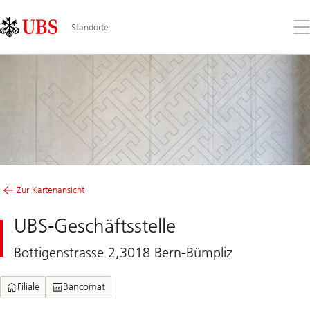
Skip
Content
Links
Area
Öff
Standorte
Sie
da
Me
Zur Kartenansicht
UBS-Geschäftsstelle
Bottigenstrasse 2,3018 Bern-Bümpliz
Filiale
Bancomat