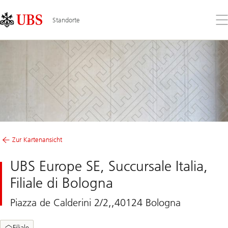
Skip
Content
Links
Area
Öff
Standorte
Sie
da
Me
Zur Kartenansicht
UBS Europe SE, Succursale Italia,
Filiale di Bologna
Piazza de Calderini 2/2,,40124 Bologna
Filiale