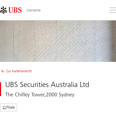
Skip
Content
Links
Area
Öff
Standorte
Sie
da
Me
Zur Kartenansicht
UBS Securities Australia Ltd
The Chifley Tower,2000 Sydney
Filiale