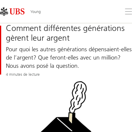
Skip
Content
Links
Area
Ouv
Young
le
me
Comment différentes générations
gèrent leur argent
Pour quoi les autres générations dépensaient-elles
de l’argent? Que feront-elles avec un million?
Nous avons posé la question.
4 minutes de lecture