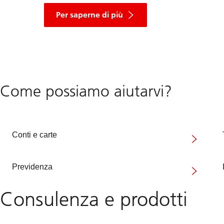
sullo
zaino
Per saperne di più
Topsy
per
bambini
Come possiamo aiutarvi?
Conti e carte
Previdenza
Consulenza e prodotti