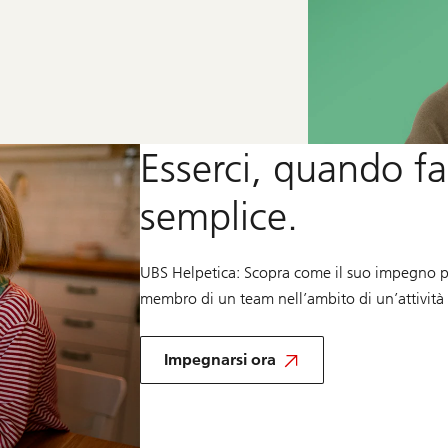
Esserci, quando fa
semplice.
UBS Helpetica: Scopra come il suo impegno pu
membro di un team nell’ambito di un’attività 
e
contribuisca
Impegnarsi ora
a
plasmare
il
futuro
–