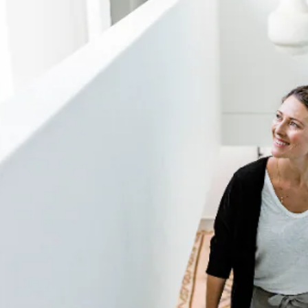
nglese)
in Svizzera