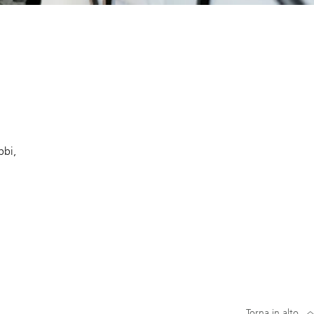
bbi,
Torna in alto