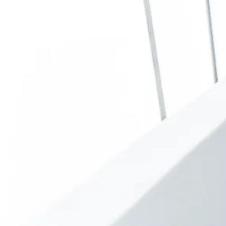
L’azienda
Carriera (In I
Investor Relations
Media
Sostenibilità e impatto
Sostenibilità 