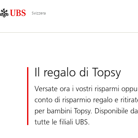
Skip
Content
Navigazione
Links
Area
principale
Svizzera
UBS
Svizzera
Il regalo di Topsy
Versate ora i vostri risparmi oppu
conto di risparmio regalo e ritira
per bambini Topsy. Disponibile da
tutte le filiali UBS.