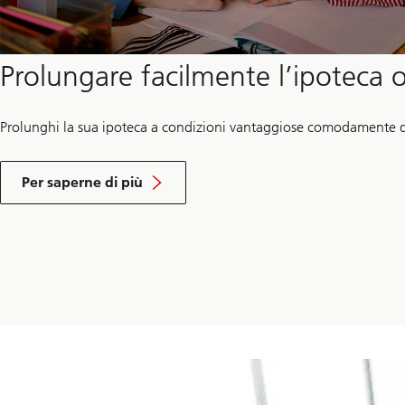
Prolungare facilmente l’ipoteca 
Prolunghi la sua ipoteca a condizioni vantaggiose comodamente d
about
how
Per saperne di più
you
can
prolong
your
mortgage
online.