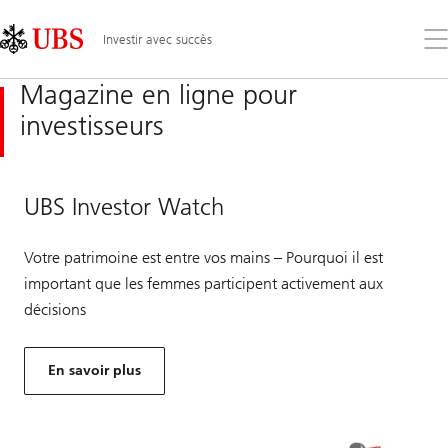
Skip
Content
Links
Area
Ouv
Investir avec succès
le
me
Magazine en ligne pour
investisseurs
UBS Investor Watch
Votre patrimoine est entre vos mains – Pourquoi il est
important que les femmes participent activement aux
décisions
En savoir plus