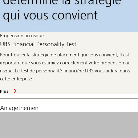
Propension au risque
UBS Financial Personality Test
Pour trouver la stratégie de placement qui vous convient, il est
important que vous estimiez correctement votre propension au
risque. Le test de personnalité financière UBS vous aidera dans
cette entreprise.
À
Plus
p
r
o
Anlagethemen
p
o
s
d
e
l