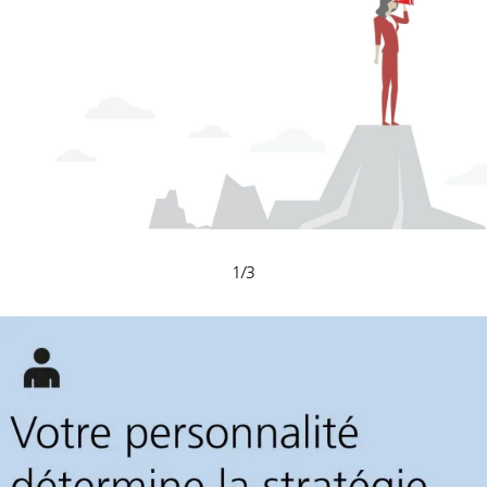
1
/
3