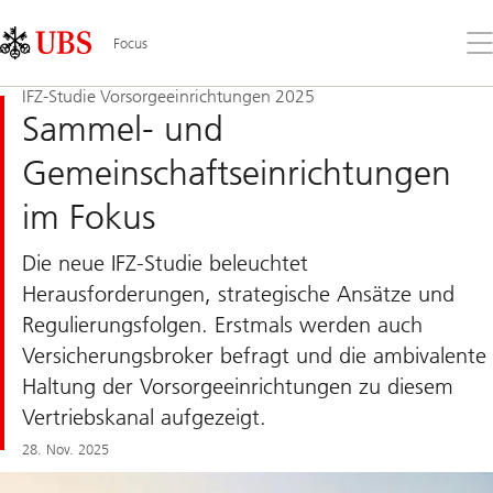
Skip
Content
Links
Area
Öff
Focus
Sie
da
IFZ-Studie Vorsorgeeinrichtungen 2025
Me
Sammel- und
Gemeinschaftseinrichtungen
im Fokus
Die neue IFZ-Studie beleuchtet
Herausforderungen, strategische Ansätze und
Regulierungsfolgen. Erstmals werden auch
Versicherungsbroker befragt und die ambivalente
Haltung der Vorsorgeeinrichtungen zu diesem
Vertriebskanal aufgezeigt.
28. Nov. 2025