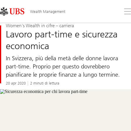
Skip
Content
Links
Area
Apr
Wealth Management
il
me
Women's Wealth in cifre – carriera
Lavoro part-time e sicurezza
economica
In Svizzera, più della metà delle donne lavora
part-time. Proprio per questo dovrebbero
pianificare le proprie finanze a lungo termine.
20 apr 2020
2 minuti di lettura