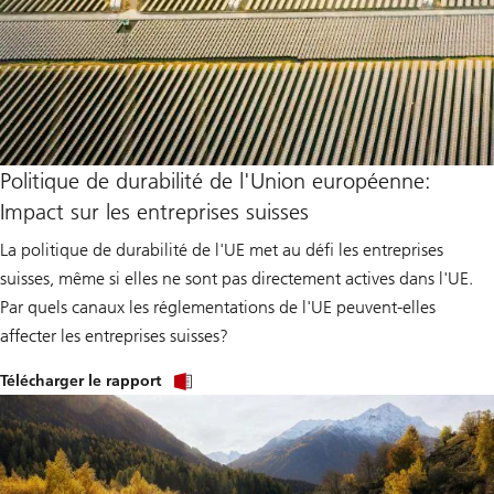
g
e
U
B
S
R
e
n
o
v
Politique de durabilité de l'Union européenne:
a
t
Impact sur les entreprises suisses
i
o
La politique de durabilité de l'UE met au défi les entreprises
n
S
suisses, même si elles ne sont pas directement actives dans l'UE.
e
Par quels canaux les réglementations de l'UE peuvent-elles
r
v
affecter les entreprises suisses?
i
c
L
Télécharger le rapport
e
i
n
k
t
o
p