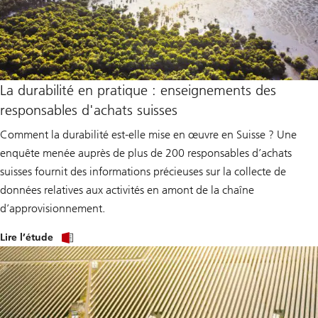
U
B
S
R
e
n
o
v
La durabilité en pratique : enseignements des
a
responsables d'achats suisses
t
i
o
Comment la durabilité est-elle mise en œuvre en Suisse ? Une
n
enquête menée auprès de plus de 200 responsables d’achats
S
e
suisses fournit des informations précieuses sur la collecte de
r
v
données relatives aux activités en amont de la chaîne
i
d’approvisionnement.
c
e
L
Lire l’étude
i
n
k
t
o
p
a