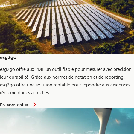
g
y
l
o
a
n
esg2go
esg2go offre aux PME un outil fiable pour mesurer avec précision
leur durabilité. Grâce aux normes de notation et de reporting,
esg2go offre une solution rentable pour répondre aux exigences
réglementaires actuelles.
a
En savoir plus
b
o
u
t
e
s