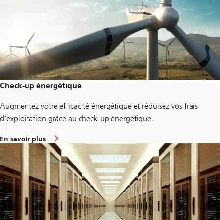
g
2
g
o
Check-up énergétique
Augmentez votre efficacité énergétique et réduisez vos frais
d’exploitation grâce au check-up énergétique.
a
En savoir plus
b
o
u
t
E
n
e
r
g
y