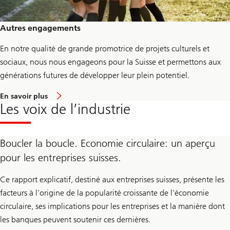
f
o
r
S
Autres engagements
M
E
En notre qualité de grande promotrice de projets culturels et
s
sociaux, nous nous engageons pour la Suisse et permettons aux
générations futures de développer leur plein potentiel.
a
En savoir plus
b
Les voix de l’industrie
o
u
t
O
Boucler la boucle. Economie circulaire: un aperçu
t
h
pour les entreprises suisses.
e
r
E
Ce rapport explicatif, destiné aux entreprises suisses, présente les
n
g
facteurs à l’origine de la popularité croissante de l’économie
a
circulaire, ses implications pour les entreprises et la manière dont
g
e
les banques peuvent soutenir ces dernières.
m