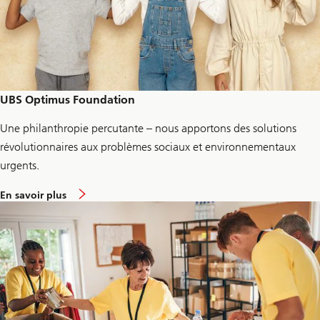
e
c
k
C
y
b
e
r
R
UBS Optimus Foundation
i
s
Une philanthropie percutante – nous apportons des solutions
k
révolutionnaires aux problèmes sociaux et environnementaux
urgents.
a
En savoir plus
b
o
u
t
U
B
S
O
p
t
i