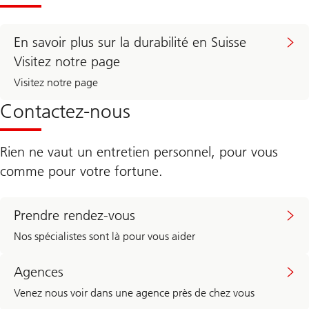
U
B
S
R
En savoir plus sur la durabilité en Suisse
e
Visitez notre page
n
o
Visitez notre page
v
a
Contactez-nous
t
i
o
n
Rien ne vaut un entretien personnel, pour vous
S
e
comme pour votre fortune.
r
v
i
c
Prendre rendez-vous
e
Nos spécialistes sont là pour vous aider
Agences
Venez nous voir dans une agence près de chez vous