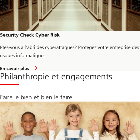
c
h
e
c
k
-
u
Security Check Cyber Risk
p
Êtes-vous à l’abri des cyberattaques? Protégez votre entreprise des
risques informatiques.
a
En savoir plus
b
Philanthropie et engagements
o
u
t
S
Faire le bien et bien le faire
e
c
u
r
i
t
y
C
h