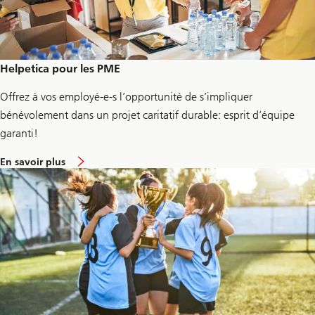
m
u
s
F
o
u
Helpetica pour les PME
n
d
Offrez à vos employé-e-s l’opportunité de s’impliquer
a
t
bénévolement dans un projet caritatif durable: esprit d’équipe
i
o
garanti!
n
a
En savoir plus
b
o
u
t
H
e
l
p
e
t
i
c
a