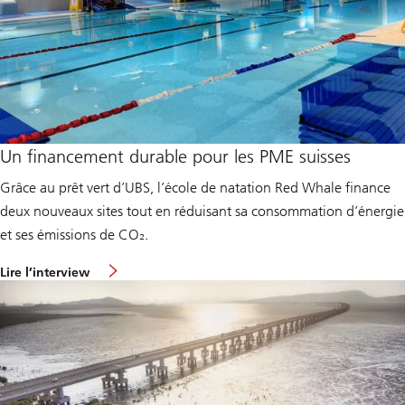
Un financement durable pour les PME suisses
Grâce au prêt vert d’UBS, l’école de natation Red Whale finance
deux nouveaux sites tout en réduisant sa consommation d’énergie
et ses émissions de CO₂.
L
Lire l’interview
i
n
k
t
o
p
a
g
e