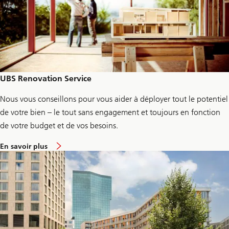
UBS Renovation Service
Nous vous conseillons pour vous aider à déployer tout le potentiel
de votre bien – le tout sans engagement et toujours en fonction
de votre budget et de vos besoins.
L
En savoir plus
i
n
k
t
o
p
a
g
e
U