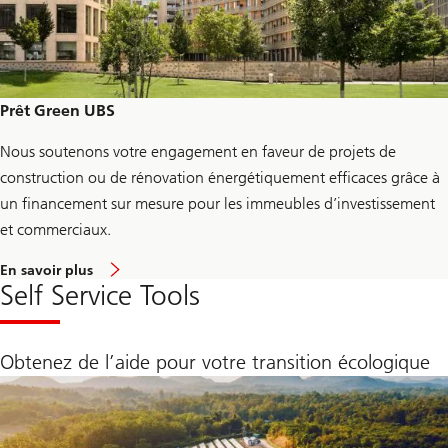
B
S
R
e
n
o
v
Prêt Green UBS
a
t
Nous soutenons votre engagement en faveur de projets de
i
o
construction ou de rénovation énergétiquement efficaces grâce à
n
S
un financement sur mesure pour les immeubles d’investissement
e
et commerciaux.
r
v
i
a
En savoir plus
c
b
Self Service Tools
e
o
u
t
U
Obtenez de l’aide pour votre transition écologique
B
S
E
n
e
r