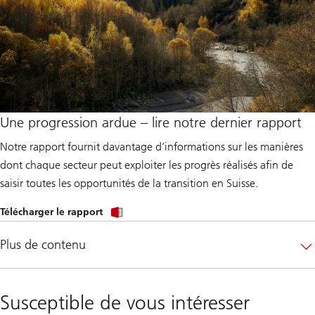
a
g
e
U
B
S
R
e
n
o
v
Une progression ardue – lire notre dernier rapport
a
t
Notre rapport fournit davantage d’informations sur les manières
i
o
dont chaque secteur peut exploiter les progrès réalisés afin de
n
saisir toutes les opportunités de la transition en Suisse.
S
e
r
L
Télécharger le rapport
v
i
i
n
c
k
Plus de contenu
e
t
o
p
a
Susceptible de vous intéresser
g
e