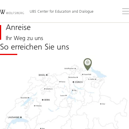
Skip
Content
Links
Area
Öff
UBS Center for Education and Dialogue
Sie
da
Anreise
Me
Ihr Weg zu uns
So erreichen Sie uns
Link
zu
Google
Map