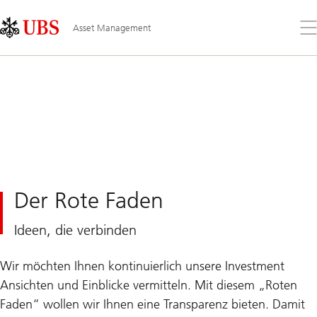
Skip
Content
Links
Area
Öff
Asset Management
Sie
da
Me
Der Rote Faden
Ideen, die verbinden
Wir möchten Ihnen kontinuierlich unsere Investment
Ansichten und Einblicke vermitteln. Mit diesem „Roten
Faden“ wollen wir Ihnen eine Transparenz bieten. Damit