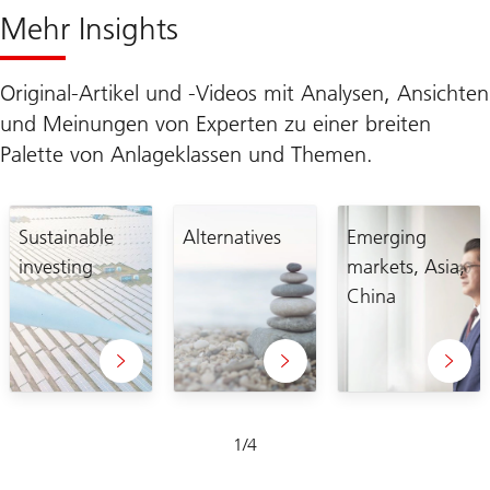
Mehr Insights
Original-Artikel und -Videos mit Analysen, Ansichten
und Meinungen von Experten zu einer breiten
Palette von Anlageklassen und Themen.
Sustainable
Alternatives
Emerging
investing
markets, Asia,
China
Folie
1
/
4
1-
4