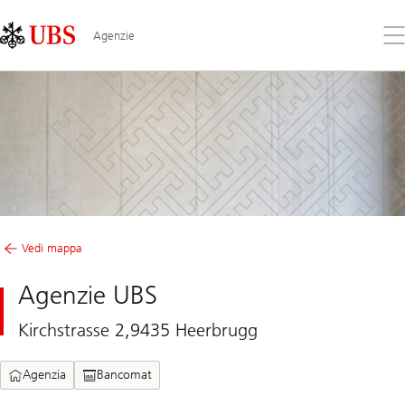
Skip
Content
Links
Area
Apr
Agenzie
il
me
Vedi mappa
Agenzie UBS
Kirchstrasse 2,9435 Heerbrugg
Agenzia
Bancomat