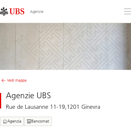
Skip
Content
Links
Area
Apr
Agenzie
il
me
Vedi mappa
Agenzie UBS
Rue de Lausanne 11-19,1201 Ginevra
Agenzia
Bancomat