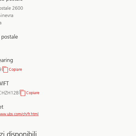
ostale 2600
inevra
a
 postale
earing
9
Copiare
No.
clearing
WIFT
CHZH12B
Copiare
BIC/SWIFT
et
www.ubs.com/ch/fr.html
zi disponibili