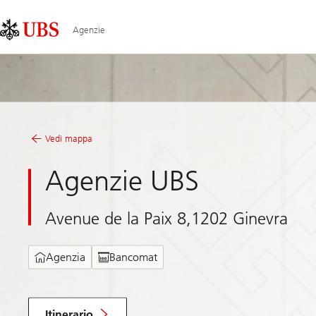
Skip
Content
Links
Area
Agenzie
Vedi mappa
Agenzie UBS
Avenue de la Paix 8,1202 Ginevra
Agenzia
Bancomat
Itinerario