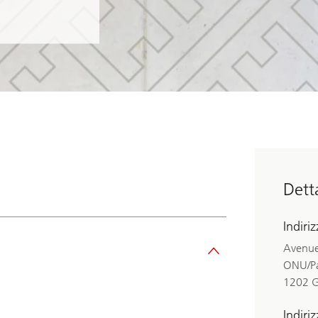
Dett
Indiri
Avenue
ONU/Pa
1202 G
Indiri