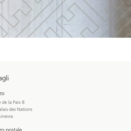
agli
zzo
 de la Paix 8
lais des Nations
inevra
zzo postale