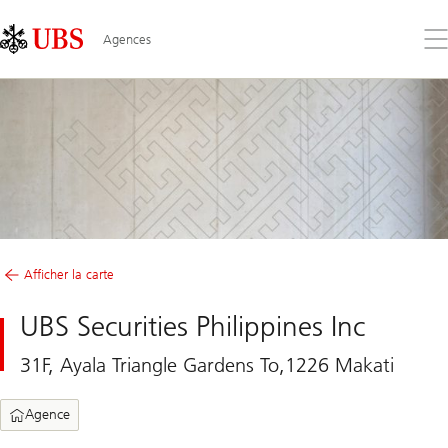
Skip
Content
Links
Area
Ouv
Agences
le
me
Afficher la carte
UBS Securities Philippines Inc
31F, Ayala Triangle Gardens To,1226 Makati
Agence