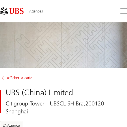
Skip
Content
Links
Area
Ouv
Agences
le
me
Afficher la carte
UBS (China) Limited
Citigroup Tower - UBSCL SH Bra,200120
Shanghai
Agence