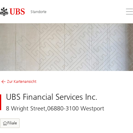
Skip
Content
Links
Area
Öff
Standorte
Sie
da
Me
Zur Kartenansicht
UBS Financial Services Inc.
8 Wright Street,06880-3100 Westport
Filiale