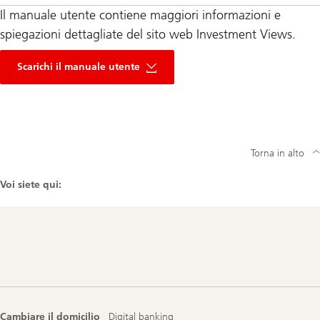
Il manuale utente contiene maggiori informazioni e
spiegazioni dettagliate del sito web Investment Views.
Scarichi il manuale utente
Torna in alto
Voi siete qui:
Footer
Navigation
Cambiare il domicilio
Digital banking