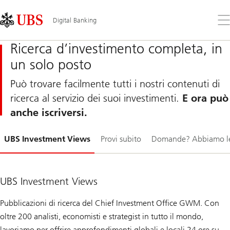
Skip
Content
Links
Area
Apr
Digital Banking
il
me
Ricerca d’investimento completa, in
un solo posto
Può trovare facilmente tutti i nostri contenuti di
ricerca al servizio dei suoi investimenti.
E ora può
anche iscriversi.
Diapositiva
UBS Investment Views
Provi subito
Domande? Abbiamo le 
1-
UBS Investment Views
Pubblicazioni di ricerca del Chief Investment Office GWM. Con
oltre 200 analisti, economisti e strategist in tutto il mondo,
lavoriamo per offrire approfondimenti globali e locali 24 ore su