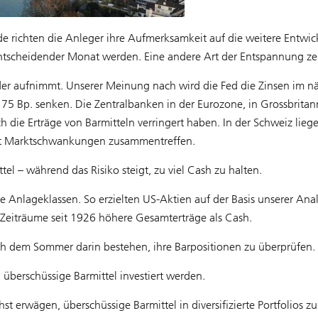
e richten die Anleger ihre Aufmerksamkeit auf die weitere Entwic
ntscheidender Monat werden. Eine andere Art der Entspannung zei
der aufnimmt. Unserer Meinung nach wird die Fed die Zinsen im 
5 Bp. senken. Die Zentralbanken in der Eurozone, in Grossbritan
 die Erträge von Barmitteln verringert haben. In der Schweiz liege
 mit Marktschwankungen zusammentreffen.
tel – während das Risiko steigt, zu viel Cash zu halten.
re Anlageklassen. So erzielten US-Aktien auf der Basis unserer Ana
s-Zeiträume seit 1926 höhere Gesamterträge als Cash.
h dem Sommer darin bestehen, ihre Barpositionen zu überprüfen.
n überschüssige Barmittel investiert werden.
t erwägen, überschüssige Barmittel in diversifizierte Portfolios zu