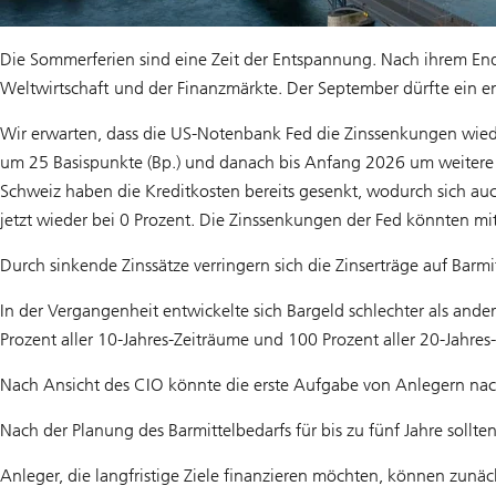
Die Sommerferien sind eine Zeit der Entspannung. Nach ihrem End
Weltwirtschaft und der Finanzmärkte. Der September dürfte ein e
Wir erwarten, dass die US-Notenbank Fed die Zinssenkungen wie
um 25 Basispunkte (Bp.) und danach bis Anfang 2026 um weitere 7
Schweiz haben die Kreditkosten bereits gesenkt, wodurch sich auch
jetzt wieder bei 0 Prozent. Die Zinssenkungen der Fed könnten
Durch sinkende Zinssätze verringern sich die Zinserträge auf Barmit
In der Vergangenheit entwickelte sich Bargeld schlechter als ande
Prozent aller 10-Jahres-Zeiträume und 100 Prozent aller 20-Jahre
Nach Ansicht des CIO könnte die erste Aufgabe von Anlegern nac
Nach der Planung des Barmittelbedarfs für bis zu fünf Jahre sollte
Anleger, die langfristige Ziele finanzieren möchten, können zunächs