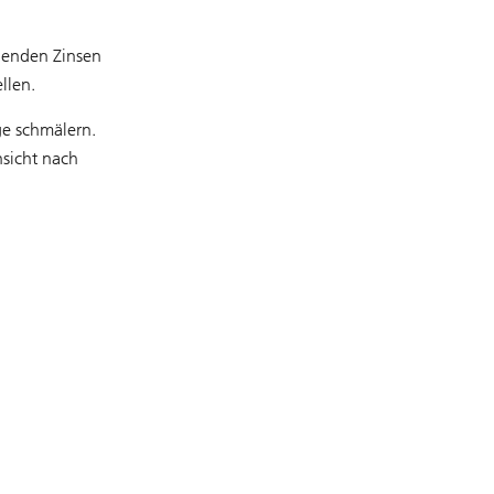
llenden Zinsen
llen.
ge schmälern.
nsicht nach