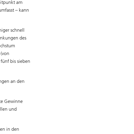
Zeitpunkt am
umfasst – kann
iger schnell
wankungen des
wachstum
 (von
fünf bis sieben
ungen an den
ate Gewinne
ellen und
ien in den