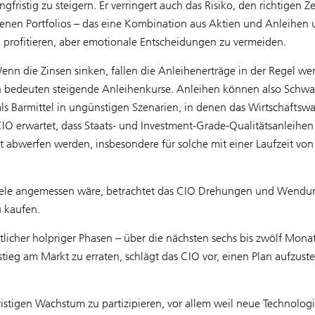
fristig zu steigern. Er verringert auch das Risiko, den richtigen 
genen Portfolios – das eine Kombination aus Aktien und Anleihen 
profitieren, aber emotionale Entscheidungen zu vermeiden.
nn die Zinsen sinken, fallen die Anleihenerträge in der Regel wen
ten bedeuten steigende Anleihenkurse. Anleihen können also Sch
ls Barmittel in ungünstigen Szenarien, in denen das Wirtschafts
CIO erwartet, dass Staats- und Investment-Grade-Qualitätsanleihen
abwerfen werden, insbesondere für solche mit einer Laufzeit von 
gen Ziele angemessen wäre, betrachtet das CIO Drehungen und Wend
u kaufen.
tlicher holpriger Phasen – über die nächsten sechs bis zwölf Mon
stieg am Markt zu erraten, schlägt das CIO vor, einen Plan aufzust
ristigen Wachstum zu partizipieren, vor allem weil neue Technolog