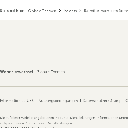
Sie sind hier:
Barmittel nach dem Somme
Globale Themen
Insights
Footer
Navigation
Wohnsitzwechsel
Globale Themen
Information zu UBS
Nutzungsbedingungen
Datenschutzerklärung
C
Legal
Die auf dieser Website angebotenen Produkte, Dienstleistungen, Informationen und/o
Information
entsprechenden Produkte oder Dienstleistungen.