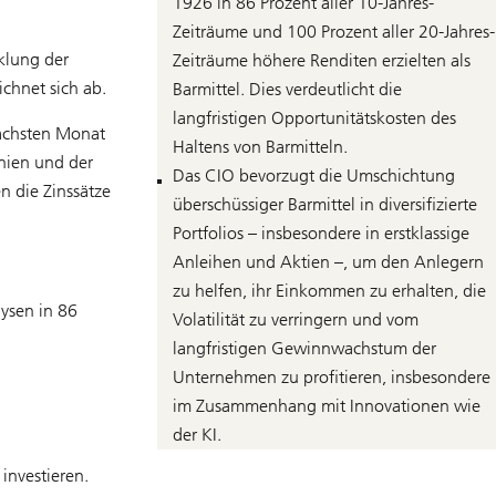
1926 in 86 Prozent aller 10-Jahres-
Zeiträume und 100 Prozent aller 20-Jahres-
klung der
Zeiträume höhere Renditen erzielten als
chnet sich ab.
Barmittel. Dies verdeutlicht die
langfristigen Opportunitätskosten des
nächsten Monat
Haltens von Barmitteln.
nien und der
Das CIO bevorzugt die Umschichtung
n die Zinssätze
überschüssiger Barmittel in diversifizierte
Portfolios – insbesondere in erstklassige
Anleihen und Aktien –, um den Anlegern
zu helfen, ihr Einkommen zu erhalten, die
lysen in 86
Volatilität zu verringern und vom
langfristigen Gewinnwachstum der
Unternehmen zu profitieren, insbesondere
im Zusammenhang mit Innovationen wie
der KI.
 investieren.