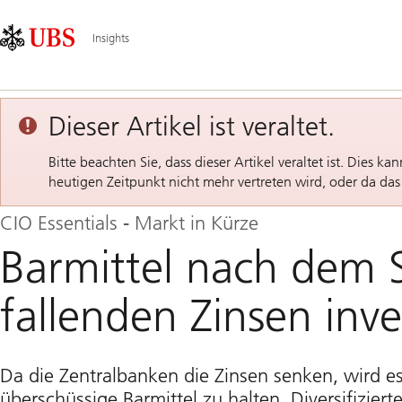
Skip
Content
Hauptnavigation
Links
Area
Insights
Dieser Artikel ist veraltet.
Bitte beachten Sie, dass dieser Artikel veraltet ist. Dies k
heutigen Zeitpunkt nicht mehr vertreten wird, oder da da
CIO Essentials - Markt in Kürze
Barmittel nach dem
fallenden Zinsen inve
Da die Zentralbanken die Zinsen senken, wird 
überschüssige Barmittel zu halten. Diversifiziert