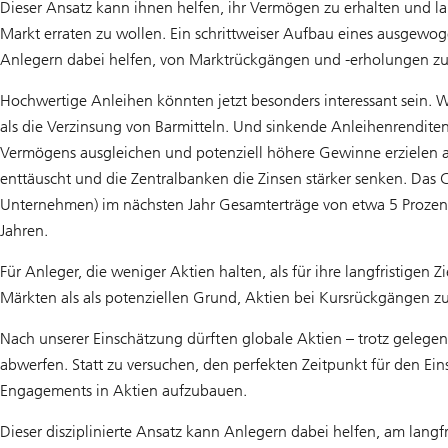
Dieser Ansatz kann ihnen helfen, ihr Vermögen zu erhalten und lang
Markt erraten zu wollen. Ein schrittweiser Aufbau eines ausgewo
Anlegern dabei helfen, von Marktrückgängen und -erholungen zu 
Hochwertige Anleihen könnten jetzt besonders interessant sein. We
als die Verzinsung von Barmitteln. Und sinkende Anleihenrendi
Vermögens ausgleichen und potenziell höhere Gewinne erzielen a
enttäuscht und die Zentralbanken die Zinsen stärker senken. Das 
Unternehmen) im nächsten Jahr Gesamterträge von etwa 5 Prozent 
Jahren.
Für Anleger, die weniger Aktien halten, als für ihre langfristi
Märkten als als potenziellen Grund, Aktien bei Kursrückgängen z
Nach unserer Einschätzung dürften globale Aktien – trotz gelegen
abwerfen. Statt zu versuchen, den perfekten Zeitpunkt für den Ein
Engagements in Aktien aufzubauen.
Dieser disziplinierte Ansatz kann Anlegern dabei helfen, am langf