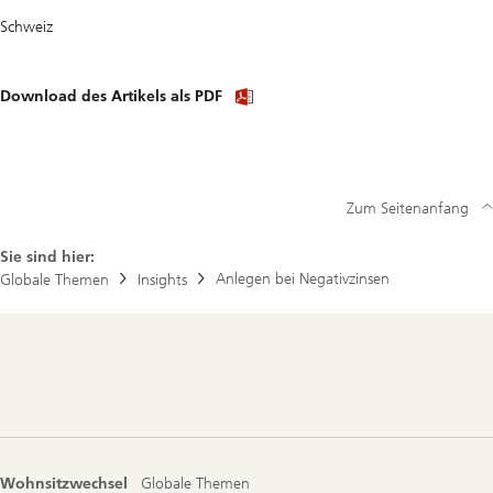
Schweiz
Download
Download des Artikels als PDF
article
(PDF)
Zum Seitenanfang
Sie sind hier:
Anlegen bei Negativzinsen
Globale Themen
Insights
Footer
Navigation
Wohnsitzwechsel
Globale Themen